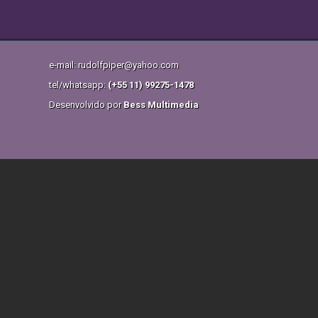
e-mail: rudolfpiper@yahoo.com
tel/whatsapp:
(+55 11) 99275-1478
Desenvolvido por
Bess Multimedia