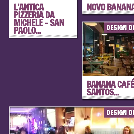
L’ANTICA
NOVO BANANA
PIZZERIA DA
MICHELE – SAN
DESIGN D
PAOLO...
BANANA CAFÉ
SANTOS...
DESIGN D