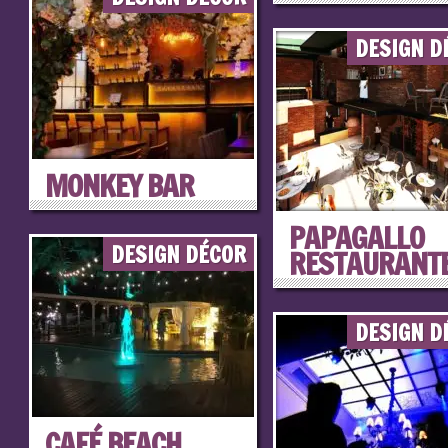
DESIGN D
MONKEY BAR
PAPAGALLO
DESIGN DÉCOR
RESTAURANTE.
DESIGN D
CAFÉ BEACH