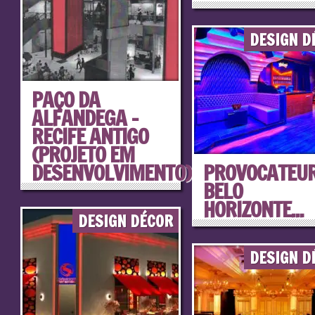
DESIGN D
PAÇO DA
ALFANDEGA –
RECIFE ANTIGO
(PROJETO EM
DESENVOLVIMENTO)...
PROVOCATEU
BELO
HORIZONTE...
DESIGN DÉCOR
DESIGN D