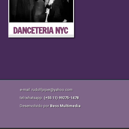
DANCETERIA NYC
e-mail: rudolfpiper@yahoo.com
tel/whatsapp:
(+55 11) 99275-1478
Desenvolvido por
Bess Multimedia