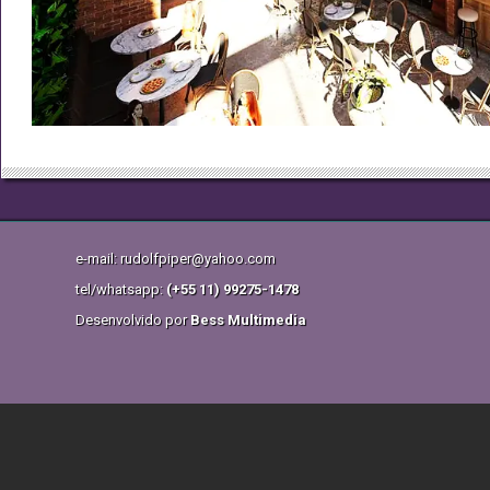
e-mail: rudolfpiper@yahoo.com
tel/whatsapp:
(+55 11) 99275-1478
Desenvolvido por
Bess Multimedia